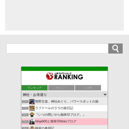
ミャンマーの青い鳥
18位
Peek into Japan
19位
ランキング
ポイント
ブロ画
お陰様のまったりブログ
20位
ＯＲＡＮＧＥ ＰＥＰＰＥＲ 明日は明日の風が吹く♪
21位
熊野古道、神社めぐり、パワースポットの旅
22位
ラブドールのララの旅日記
23位
『いつの間にやら御朱印ブログ。』
24位
Ninja900と御朱印Motoブログ
25位
静寂の参拝記
26位