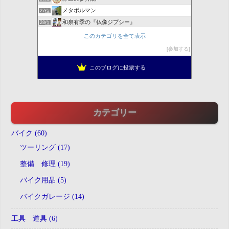
メタボルマン
27位
和泉有季の『仏像ジプシー』
28位
夢中図書館 七福神めぐりに夢中！
29位
このカテゴリを全て表示
みくるの森
30位
参加する
あべちゃんの日記
31位
このブログに投票する
生活のヒント
32位
カテゴリー
バイク (60)
ツーリング (17)
整備 修理 (19)
バイク用品 (5)
バイクガレージ (14)
工具 道具 (6)