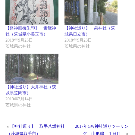
【祭神画御朱印】 素鵞神
【神社巡り】 泉神社（茨
社（茨城県小美玉市）
城県日立市）
2018年9月23日
2018年9月23日
茨城県の神社
茨城県の神社
【神社巡り】大井神社（茨
城県笠間市）
2019年2月14日
茨城県の神社
«
【神社巡り】 取手八坂神社
2017年GW神社巡りツーリン
（茨城県取手市）
グ 山形編 １日目
»