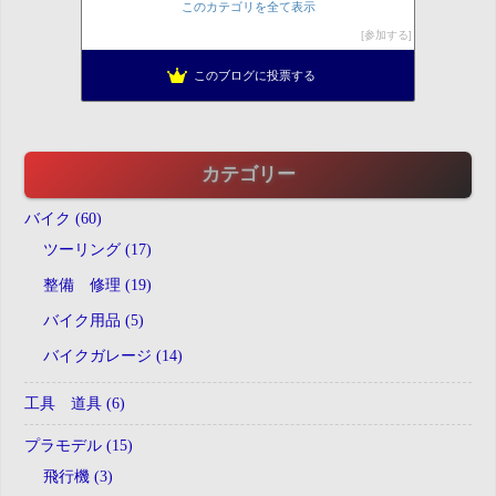
ふりぃだむふぁいた
167位
このカテゴリを全て表示
我が道をすすむ。
168位
参加する
発達障害ファミリーの日常
169位
このブログに投票する
トイズキング関西買取センター
170位
カテゴリー
バイク (60)
ツーリング (17)
整備 修理 (19)
バイク用品 (5)
バイクガレージ (14)
工具 道具 (6)
プラモデル (15)
飛行機 (3)