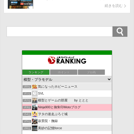
これ。 ブルーのバルブで車検対応品です、何と
続きを読む
いっても「日本製」ってとこがいいですね。
鉄道模型の小部屋
156位
たもつ ちゃんのブログ
157位
ランキング
ポイント
ブロ画
わん流
158位
駄目オヤジのNな生活
159位
気になったホビーニュース
160位
SVL
161位
模型とゲームの部屋 by ととと
162位
Ninja900と御朱印Motoブログ
163位
ヲタの迷走ぶろぐ城
164位
寂景院・撫録
165位
美紗の記憶force
166位