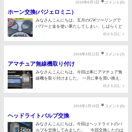
2016年6月5日
コメント(0)
漏れているのを発見しちゃい […]
ホーン交換(パジェロミニ）
みなさんこんにちは。五月のGWツーリングで
パワーと金を使い果たしてしまい、しばらくど
こも行く気になれないので、今回は事前に買っ
続きを読む
といてそのままだった車のホーンの取り付けを
してみました。 やはり軽自動車のホーンはシン
グルなので音がイマイチ。そこで今回はこの
2016年4月22日
コメント(3)
「ミツバホーン」アルファーⅡ […]
アマチュア無線機取り付け
みなさんこんにちは。今回は車にアマチュア無
線機を取り付けました。 一月に車を買い換え、
無線機を移植しようと思ってハムショップにパ
続きを読む
ーツを買いに行ってのですが、店の人に勧めら
れてしまい、思わず新しい無線機も衝動買いし
てしまいました。 今回は、八重洲無線機の
2016年2月16日
コメント(0)
「ＦＴ－２Ｄ」（現在生産終了 […]
ヘッドライトバルブ交換
みなさんこんにちは。今回はヘッドライトのバ
ルブを交換してみました。 今回交換したのは