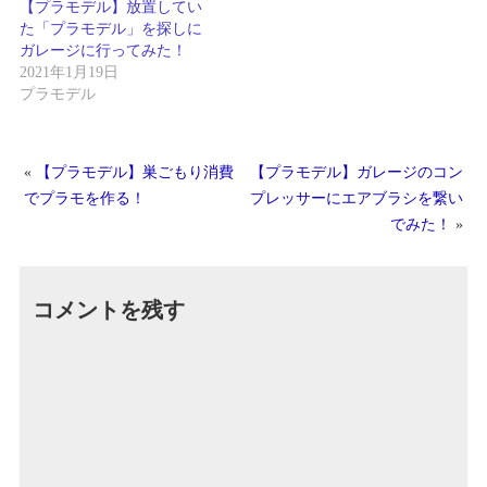
【プラモデル】放置してい
た「プラモデル」を探しに
ガレージに行ってみた！
2021年1月19日
プラモデル
«
【プラモデル】巣ごもり消費
【プラモデル】ガレージのコン
でプラモを作る！
プレッサーにエアブラシを繋い
でみた！
»
コメントを残す
Altern