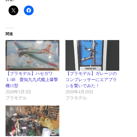
関連
【プラモデル】ハセガワ
【プラモデル】ガレージの
１/48 愛知九九式艦上爆撃
コンプレッサーにエアブラ
機11型
シを繋いでみた！
2020年5月3日
2020年4月20日
プラモデル
プラモデル