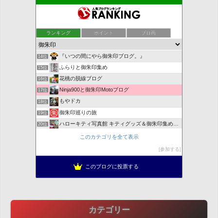
zizibabaのトレッキングと彼是
10位
時めく蒸機の風
11位
ランキング
ポイント
ブロ画
武将御朱印天国
12位
御朱印の日々
13位
『いつの間にやら御朱印ブログ。』
14位
ふらりと御朱印集め
15位
花桃の脱線ブログ
16位
Ninja900と御朱印Motoブログ
17位
もやドカ
18位
御朱印巡りの旅
19位
ハローキティ写真館 キティグッズ＆御朱印集めのプチ旅日記
20位
御朱印ミュージアム〜御朱印・御朱印帳収集展示
21位
このカテゴリを全て表示
御朱印・御首題巡り
22位
参加する
藁にもすがりたい、この不信心
23位
このブログに投票する
おでぶの御朱印ダイエット暮らし
24位
カテゴリー