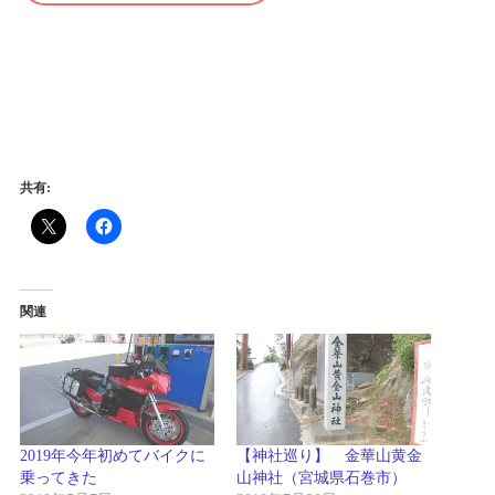
免責事項
共有:
関連
2019年今年初めてバイクに
【神社巡り】 金華山黄金
乗ってきた
山神社（宮城県石巻市）