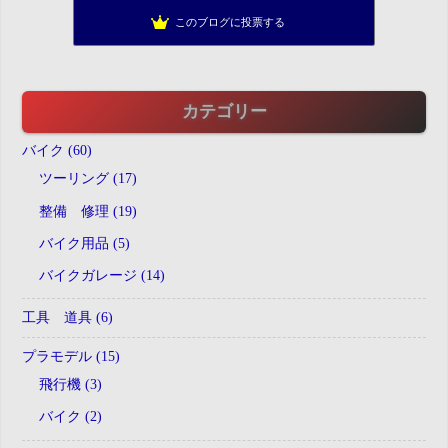
Crock diary 廃人日記
186位
このブログに投票する
ゴリった？ズマった？プラった？
187位
カテゴリー
バイク (60)
ツーリング (17)
整備 修理 (19)
バイク用品 (5)
バイクガレージ (14)
工具 道具 (6)
プラモデル (15)
飛行機 (3)
バイク (2)