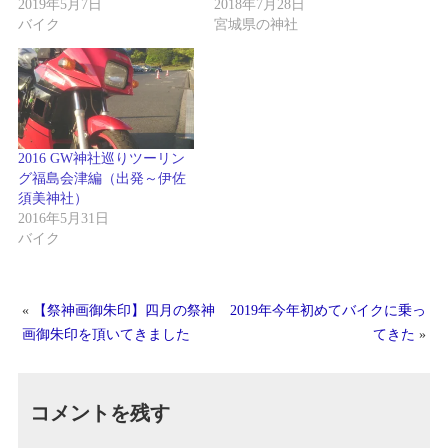
2019年5月7日
2018年7月28日
バイク
宮城県の神社
2016 GW神社巡りツーリン
グ福島会津編（出発～伊佐
須美神社）
2016年5月31日
バイク
«
【祭神画御朱印】四月の祭神
2019年今年初めてバイクに乗っ
画御朱印を頂いてきました
てきた
»
コメントを残す