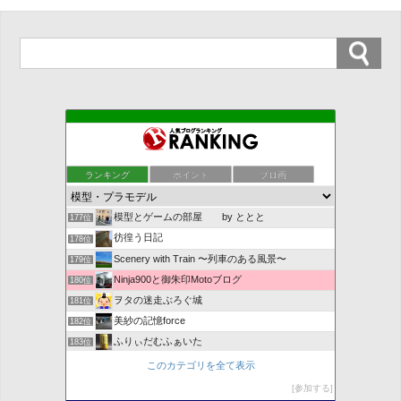
駄目オヤジのNな生活
173位
気になったホビーニュース
174位
ランキング
ポイント
ブロ画
SVL
175位
マイナースポーツカー専門。
176位
模型とゲームの部屋 by ととと
177位
彷徨う日記
178位
Scenery with Train 〜列車のある風景〜
179位
Ninja900と御朱印Motoブログ
180位
ヲタの迷走ぶろぐ城
181位
美紗の記憶force
182位
ふりぃだむふぁいた
183位
発達障害ファミリーの日常
184位
このカテゴリを全て表示
へろへろ線路日記
185位
参加する