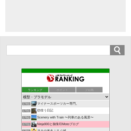
駄目オヤジのNな生活
170位
気になったホビーニュース
171位
ランキング
ポイント
ブロ画
SVL
172位
模型とゲームの部屋 by ととと
173位
マイナースポーツカー専門。
174位
彷徨う日記
175位
Scenery with Train 〜列車のある風景〜
176位
Ninja900と御朱印Motoブログ
177位
ヲタの迷走ぶろぐ城
178位