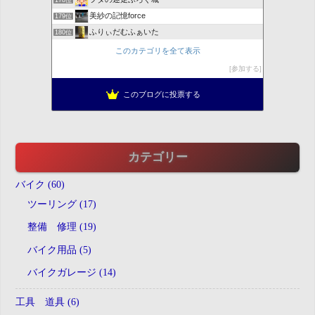
美紗の記憶force
179位
ふりぃだむふぁいた
180位
発達障害ファミリーの日常
181位
このカテゴリを全て表示
へろへろ線路日記
182位
参加する
トイズキング関西買取センター
183位
このブログに投票する
Crock diary 廃人日記
184位
カテゴリー
バイク (60)
ツーリング (17)
整備 修理 (19)
バイク用品 (5)
バイクガレージ (14)
工具 道具 (6)